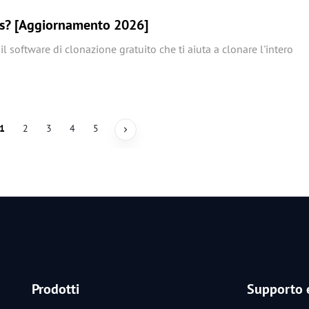
s? [Aggiornamento 2026]
software di clonazione gratuito che ti aiuta a clonare l'intero
1
2
3
4
5
Prodotti
Supporto e