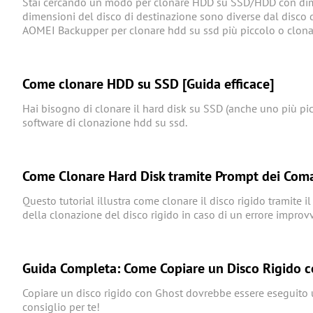
Stai cercando un modo per clonare HDD su SSD/HDD con dime
dimensioni del disco di destinazione sono diverse dal disco di 
AOMEI Backupper per clonare hdd su ssd più piccolo o clona
Come clonare HDD su SSD [Guida efficace]
Hai bisogno di clonare il hard disk su SSD (anche uno più pic
software di clonazione hdd su ssd.
Come Clonare Hard Disk tramite Prompt dei Com
Questo tutorial illustra come clonare il disco rigido tramite
della clonazione del disco rigido in caso di un errore improvv
Guida Completa: Come Copiare un Disco Rigido 
Copiare un disco rigido con Ghost dovrebbe essere eseguito u
consiglio per te!