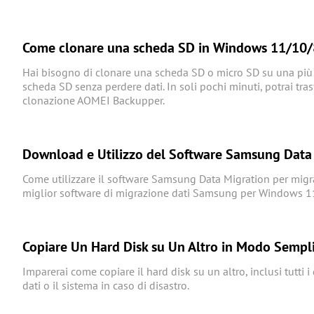
Come clonare una scheda SD in Windows 11/10/8
Hai bisogno di clonare una scheda SD o micro SD su una più 
scheda SD senza perdere dati. In soli pochi minuti, potrai tr
clonazione AOMEI Backupper.
Download e Utilizzo del Software Samsung Data
Come utilizzare il software Samsung Data Migration per migr
miglior software di migrazione dati Samsung per Windows 1
Copiare Un Hard Disk su Un Altro in Modo Sempli
Imparerai come copiare il hard disk su un altro, inclusi tutti i 
dati o il sistema in caso di disastro.