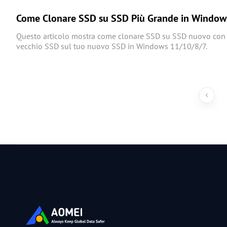
Come Clonare SSD su SSD Più Grande in Window
Questo articolo mostra come clonare SSD su SSD nuovo con il 
vecchio SSD sul tuo nuovo SSD in Windows 11/10/8/7.