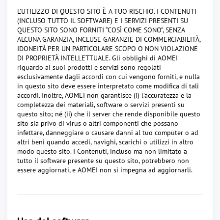
L’UTILIZZO DI QUESTO SITO È A TUO RISCHIO. I CONTENUTI
(INCLUSO TUTTO IL SOFTWARE) E I SERVIZI PRESENTI SU
QUESTO SITO SONO FORNITI “COSÌ COME SONO”, SENZA
ALCUNA GARANZIA, INCLUSE GARANZIE DI COMMERCIABILITÀ,
IDONEITÀ PER UN PARTICOLARE SCOPO O NON VIOLAZIONE
DI PROPRIETÀ INTELLETTUALE. Gli obblighi di AOMEI
riguardo ai suoi prodotti e servizi sono regolati
esclusivamente dagli accordi con cui vengono forniti, e nulla
in questo sito deve essere interpretato come modifica di tali
accordi. Inoltre, AOMEI non garantisce (i) l’accuratezza e la
completezza dei materiali, software o servizi presenti su
questo sito; né (ii) che il server che rende disponibile questo
sito sia privo di virus o altri componenti che possano
infettare, danneggiare o causare danni al tuo computer o ad
altri beni quando accedi, navighi, scarichi o utilizzi in altro
modo questo sito. I Contenuti, incluso ma non limitato a
tutto il software presente su questo sito, potrebbero non
essere aggiornati, e AOMEI non si impegna ad aggiornarli.