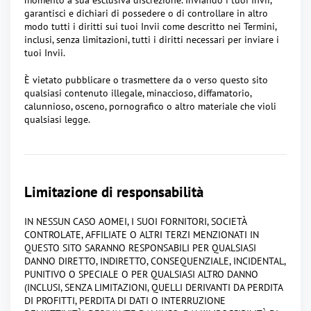
momento a sua esclusiva discrezione. Inviando i tuoi Invii,
garantisci e dichiari di possedere o di controllare in altro
modo tutti i diritti sui tuoi Invii come descritto nei Termini,
inclusi, senza limitazioni, tutti i diritti necessari per inviare i
tuoi Invii.
È vietato pubblicare o trasmettere da o verso questo sito
qualsiasi contenuto illegale, minaccioso, diffamatorio,
calunnioso, osceno, pornografico o altro materiale che violi
qualsiasi legge.
Limitazione di responsabilità
IN NESSUN CASO AOMEI, I SUOI FORNITORI, SOCIETÀ
CONTROLATE, AFFILIATE O ALTRI TERZI MENZIONATI IN
QUESTO SITO SARANNO RESPONSABILI PER QUALSIASI
DANNO DIRETTO, INDIRETTO, CONSEQUENZIALE, INCIDENTAL,
PUNITIVO O SPECIALE O PER QUALSIASI ALTRO DANNO
(INCLUSI, SENZA LIMITAZIONI, QUELLI DERIVANTI DA PERDITA
DI PROFITTI, PERDITA DI DATI O INTERRUZIONE