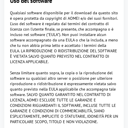
Uso del software
Qualsiasi software disponibile per il download da questo sito
è opera protetta da copyright di AOMEI e/o dei suoi fornitori.
L’uso del software è regolato dai termini del contratto di
licenza con l’utente finale, se presente, che accompagna o è
incluso nel software ("EULA"). Non puoi installare alcun
software accompagnato da una EULA o che la includa, a meno
che tu non abbia prima letto e accettato i termini della
EULA. LA RIPRODUZIONE O RIDISTRIBUZIONE DEL SOFTWARE
È VIETATA SALVO QUANTO PREVISTO NEL CONTRATTO DI
LICENZA APPLICABILE.
Senza limitare quanto sopra, la copia o la riproduzione del
software su qualsiasi altro server o posizione per ulteriore
riproduzione o ridistribuzione è espressamente vietata salvo
quanto previsto nella EULA applicabile che accompagna tale
software. SALVO QUANTO GARANTITO NEL CONTRATTO DI
LICENZA, AOMEI ESCLUDE TUTTE LE GARANZIE E
CONDIZIONI RIGUARDANTI IL SOFTWARE, INCLUSE TUTTE LE
GARANZIE E CONDIZIONI DI COMMERCIABILITÀ, SIANO
ESPLICITAMENTE, IMPLICITE O STATUTARIE, IDONEITÀ PER UN
PARTICOLARE SCOPO, TITOLO E NON VIOLAZIONE.