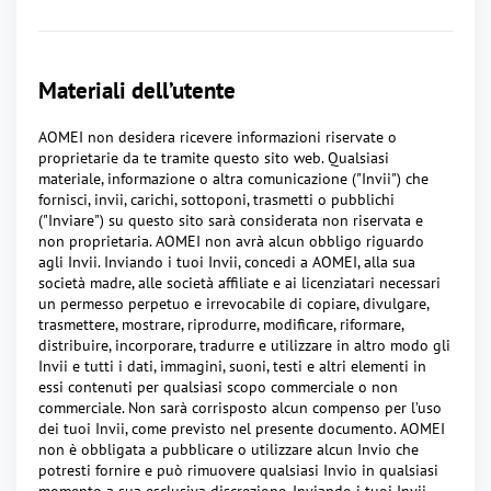
Materiali dell’utente
AOMEI non desidera ricevere informazioni riservate o
proprietarie da te tramite questo sito web. Qualsiasi
materiale, informazione o altra comunicazione ("Invii") che
fornisci, invii, carichi, sottoponi, trasmetti o pubblichi
("Inviare") su questo sito sarà considerata non riservata e
non proprietaria. AOMEI non avrà alcun obbligo riguardo
agli Invii. Inviando i tuoi Invii, concedi a AOMEI, alla sua
società madre, alle società affiliate e ai licenziatari necessari
un permesso perpetuo e irrevocabile di copiare, divulgare,
trasmettere, mostrare, riprodurre, modificare, riformare,
distribuire, incorporare, tradurre e utilizzare in altro modo gli
Invii e tutti i dati, immagini, suoni, testi e altri elementi in
essi contenuti per qualsiasi scopo commerciale o non
commerciale. Non sarà corrisposto alcun compenso per l’uso
dei tuoi Invii, come previsto nel presente documento. AOMEI
non è obbligata a pubblicare o utilizzare alcun Invio che
potresti fornire e può rimuovere qualsiasi Invio in qualsiasi