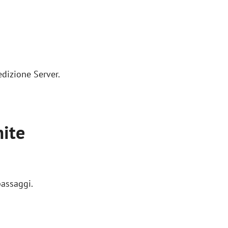
edizione Server.
mite
passaggi.