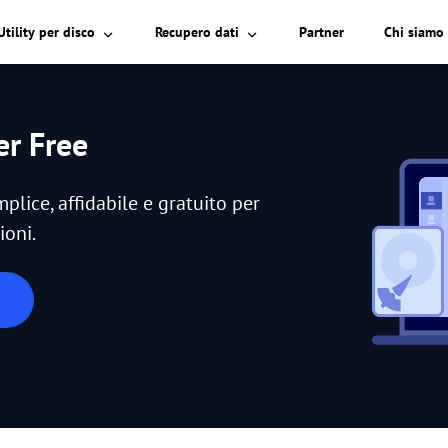
Partner
Chi siamo
Utility per disco
Recupero dati
r Free
plice, affidabile e gratuito per
ioni.